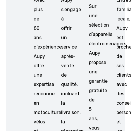
Avec
Aupy
Entrep
Sur
plus
s’engage
famili
une
de
à
locale,
sélection
80
offrir
Aupy
d’appareils
ans
un
est
électroménagers,
d’expérience,
service
proch
Aupy
Aupy
après-
de
propose
offre
vente
ses
une
une
de
clients
garantie
expertise
qualité,
avec
gratuite
reconnue
incluant
des
de
en
la
consei
5
motoculture,
livraison,
person
ans,
vélos
la
et
vous