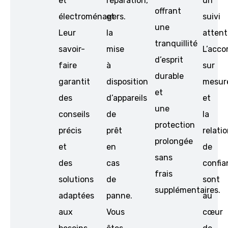
et
réparation,
un
offrant
électroménagers.
et
suivi
une
Leur
la
attenti
tranquillité
savoir-
mise
L’acc
d’esprit
faire
à
sur
durable
garantit
disposition
mesur
et
des
d’appareils
et
une
conseils
de
la
protection
précis
prêt
relati
prolongée
et
en
de
sans
des
cas
confia
frais
solutions
de
sont
supplémentaires.
adaptées
panne.
au
aux
Vous
cœur