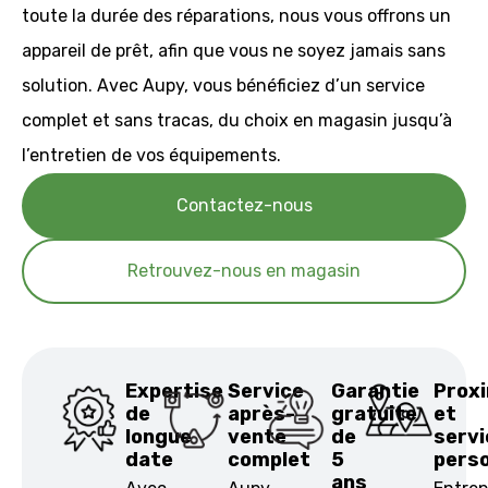
toute la durée des réparations, nous vous offrons un
appareil de prêt, afin que vous ne soyez jamais sans
solution. Avec Aupy, vous bénéficiez d’un service
complet et sans tracas, du choix en magasin jusqu’à
l’entretien de vos équipements.
Contactez-nous
Retrouvez-nous en magasin
Expertise
Service
Garantie
Prox
de
après-
gratuite
et
longue
vente
de
servi
date
complet
5
perso
ans