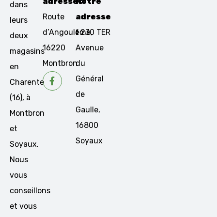
adresse :
Notre
dans
Route
adresse
leurs
d’Angoulême,
:
230 TER
deux
16220
Avenue
magasins
Montbron
du
en
Général
Charente
de
(16), à
Gaulle,
Montbron
16800
et
Soyaux
Soyaux.
Nous
vous
conseillons
et vous