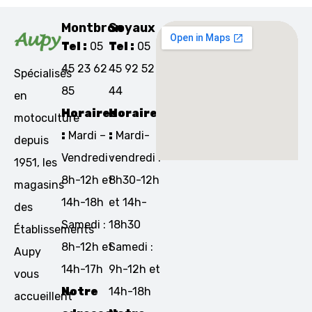
Montbron
Soyaux
Tel :
05
Tel :
05
45 23 62
45 92 52
Spécialisés
85
44
en
Horaires
Horaires
motoculture
:
Mardi –
:
Mardi-
depuis
Vendredi :
vendredi :
1951, les
8h-12h et
8h30-12h
magasins
14h-18h
et 14h-
des
Samedi :
18h30
Établissements
8h-12h et
Samedi :
Aupy
14h-17h
9h-12h et
vous
Notre
14h-18h
accueillent