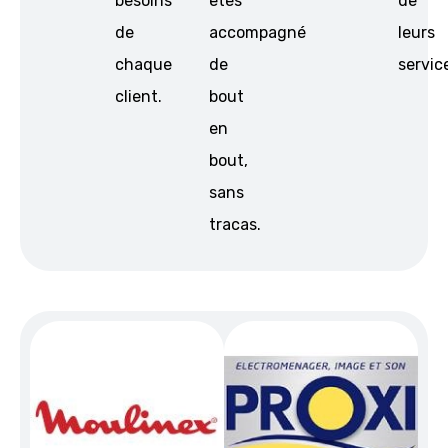
besoins
êtes
de
de
accompagné
leurs
chaque
de
servic
client.
bout
en
bout,
sans
tracas.