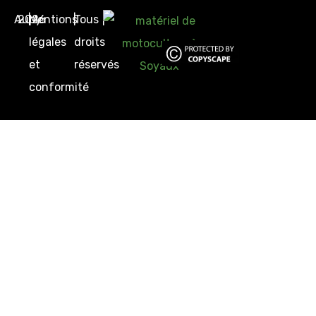
Aupy
2026
|
Mentions
|
Tous
|
légales
droits
et
réservés
conformité